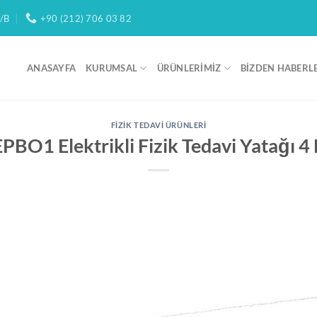
/B
+90 (212) 706 03 82
ANASAYFA
KURUMSAL
ÜRÜNLERIMIZ
BIZDEN HABERL
FIZIK TEDAVI ÜRÜNLERI
BO1 Elektrikli Fizik Tedavi Yatağı 