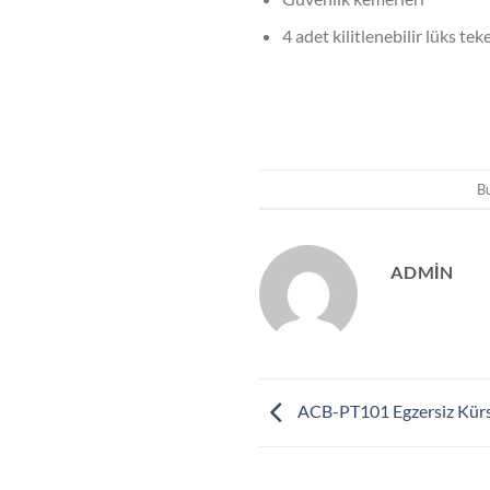
4 adet kilitlenebilir lüks tek
Bu
ADMIN
ACB-PT101 Egzersiz Kür