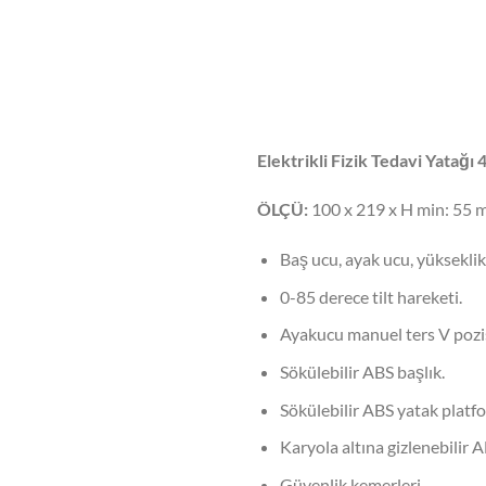
Elektrikli Fizik Tedavi Yatağı
ÖLÇÜ:
100 x 219 x H min: 55 
Baş ucu, ayak ucu, yükseklik 
0-85 derece tilt hareketi.
Ayakucu manuel ters V pozi
Sökülebilir ABS başlık.
Sökülebilir ABS yatak platf
Karyola altına gizlenebilir 
Güvenlik kemerleri