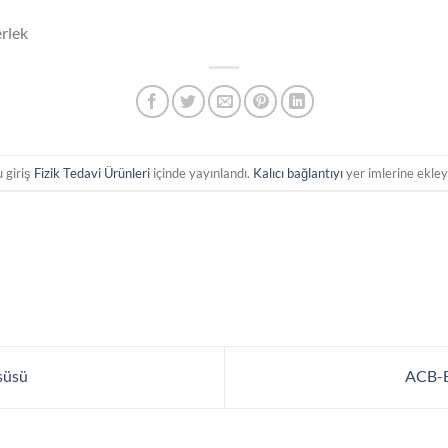
erlek
 giriş
Fizik Tedavi Ürünleri
içinde yayınlandı.
Kalıcı bağlantıyı
yer imlerine ekley
süsü
ACB-B