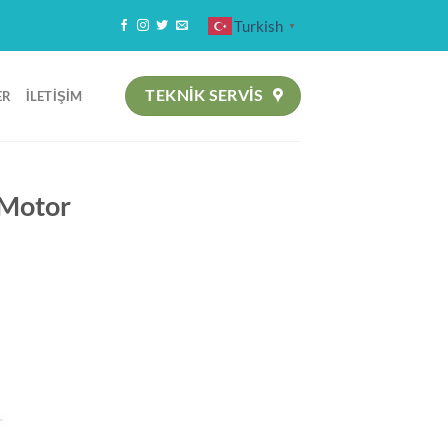
Turkish
▼
TEKNIK SERVİS
ER
İLETIŞIM
4 Motor