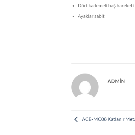
Dört kademeli baş hareketi
Ayaklar sabit
ADMIN
ACB-MC08 Katlanır Meta