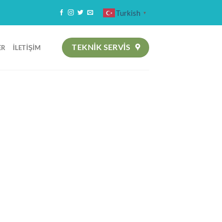
Turkish
▼
TEKNIK SERVİS
ER
İLETIŞIM