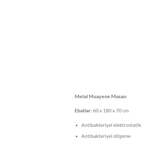
Metal Muayene Masası
Ebatlar
: 60 x 180 x 70 cm
Antibakteriyel elektrostati
Antibakteriyel döşeme