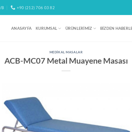
/B
+90 (212) 706 03 82
ANASAYFA
KURUMSAL
ÜRÜNLERIMIZ
BIZDEN HABERL
MEDIKAL MASALAR
ACB-MC07 Metal Muayene Masası