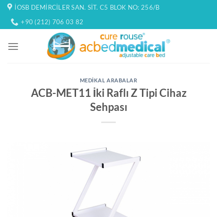
İçeriğe
İOSB DEMIRCILER SAN. SIT. C5 BLOK NO: 256/B
atla
+90 (212) 706 03 82
MEDIKAL ARABALAR
ACB-MET11 İki Raflı Z Tipi Cihaz
Sehpası