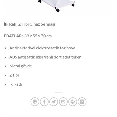
İki Raflı Z Tipi Cihaz Sehpası
EBATLAR:
39 x 55 x 70 cm
Antibakteriyel elektrostatik toz boya
ABS antistatik ikisi frenli dört adet teker
Metal gövde
Z tipi
İki katlı