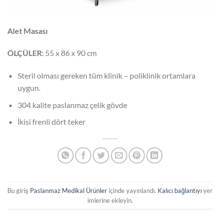
Alet Masası
ÖLÇÜLER:
55 x 86 x 90 cm
Steril olması gereken tüm klinik – poliklinik ortamlara
uygun.
304 kalite paslanmaz çelik gövde
İkisi frenli dört teker
Bu giriş
Paslanmaz Medikal Ürünler
içinde yayınlandı.
Kalıcı bağlantıyı
yer
imlerine ekleyin.