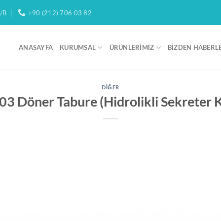
/B
+90 (212) 706 03 82
ANASAYFA
KURUMSAL
ÜRÜNLERIMIZ
BIZDEN HABERL
DIĞER
3 Döner Tabure (Hidrolikli Sekreter 