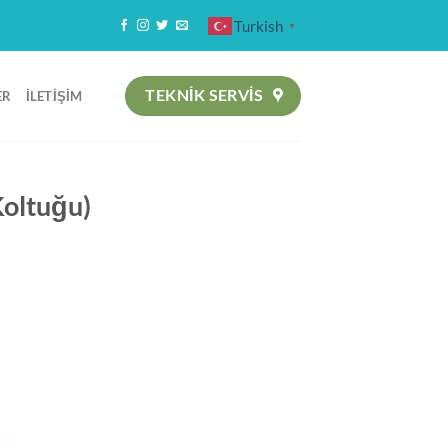
Turkish
▼
TEKNIK SERVİS
ER
İLETIŞIM
Koltuğu)