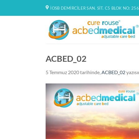
İçeriğe
İOSB DEMIRCILER SAN. SIT. C5 BLOK NO: 256
atla
ACBED_02
5 Temmuz 2020
tarihinde,
ACBED_02
yazısı