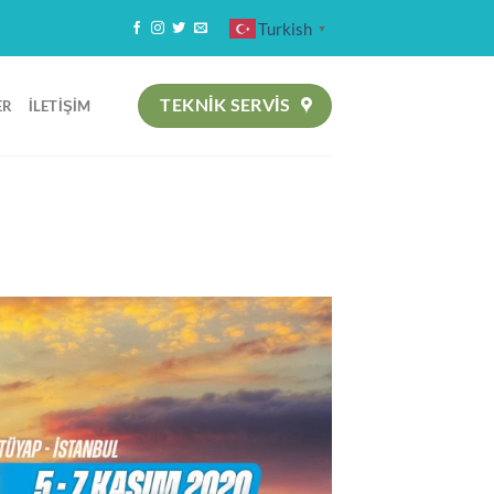
Turkish
▼
TEKNIK SERVİS
ER
İLETIŞIM