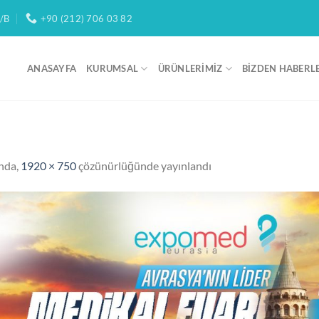
/B
+90 (212) 706 03 82
ANASAYFA
KURUMSAL
ÜRÜNLERIMIZ
BIZDEN HABERL
nda,
1920 × 750
çözünürlüğünde yayınlandı