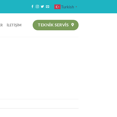
Turkish
▼
TEKNIK SERVİS
ER
İLETIŞIM