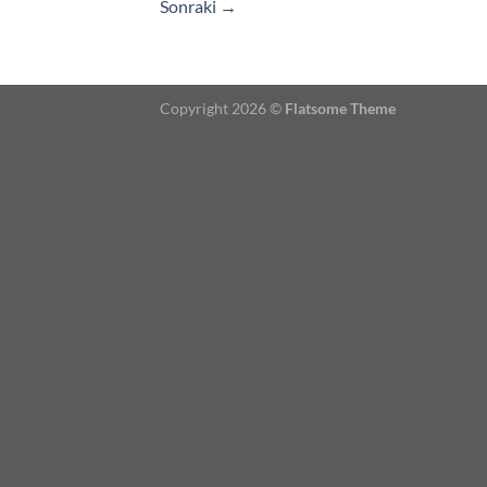
Sonraki
→
Copyright 2026 ©
Flatsome Theme