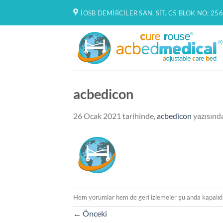
İçeriğe
İOSB DEMIRCILER SAN. SIT. C5 BLOK NO: 256
atla
acbedicon
26 Ocak 2021
tarihinde,
acbedicon
yazısınd
Hem yorumlar hem de geri izlemeler şu anda kapalıdı
←
Önceki