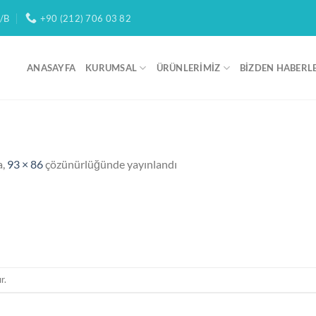
/B
+90 (212) 706 03 82
ANASAYFA
KURUMSAL
ÜRÜNLERIMIZ
BIZDEN HABERL
a,
93 × 86
çözünürlüğünde yayınlandı
r.