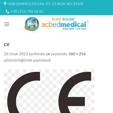
İçeriğe
İOSB DEMIRCILER SAN. SIT. C5 BLOK NO: 256/B
atla
+90 (212) 706 03 82
ce
26 Ocak 2021
tarihinde,
ce
yazısında,
360 × 256
çözünürlüğünde yayınlandı