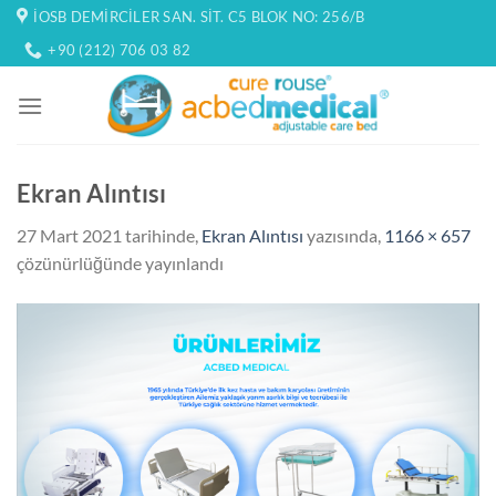
İçeriğe
İOSB DEMIRCILER SAN. SIT. C5 BLOK NO: 256/B
atla
+90 (212) 706 03 82
Ekran Alıntısı
27 Mart 2021
tarihinde,
Ekran Alıntısı
yazısında,
1166 × 657
çözünürlüğünde yayınlandı