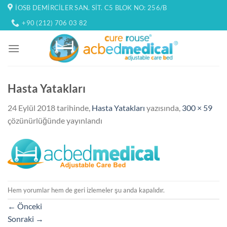
İçeriğe
İOSB DEMIRCILER SAN. SIT. C5 BLOK NO: 256/B
atla
+90 (212) 706 03 82
Hasta Yatakları
24 Eylül 2018
tarihinde,
Hasta Yatakları
yazısında,
300 × 59
çözünürlüğünde yayınlandı
Hem yorumlar hem de geri izlemeler şu anda kapalıdır.
←
Önceki
Sonraki
→