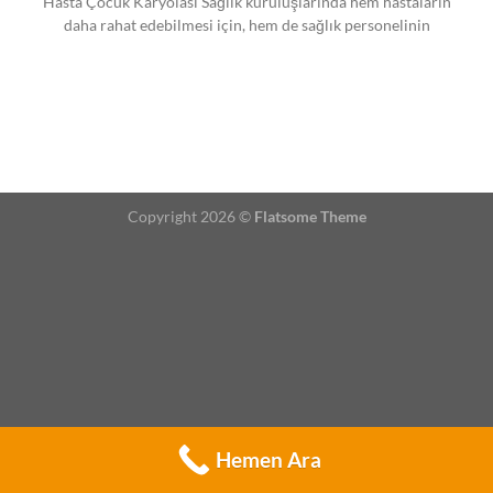
Hasta Çocuk Karyolası Sağlık kuruluşlarında hem hastaların
daha rahat edebilmesi için, hem de sağlık personelinin
Copyright 2026 ©
Flatsome Theme
Hemen Ara