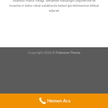
İstanbul Hasta Yatağı Tamamen hastalığın çeşitlerine ve
insanların daha rahat yataklarda tedavi görebilmesine dikkat
ederek
Copyright 2026 ©
Flatsome Theme
Hemen Ara