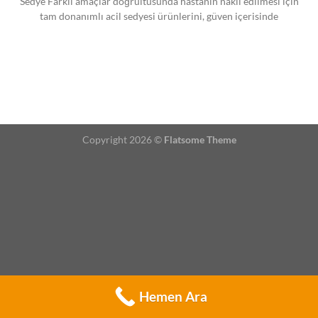
Sedye Farklı amaçlar doğrultusunda hastanın nakil edilmesi için
tam donanımlı acil sedyesi ürünlerini, güven içerisinde
Copyright 2026 ©
Flatsome Theme
Hemen Ara