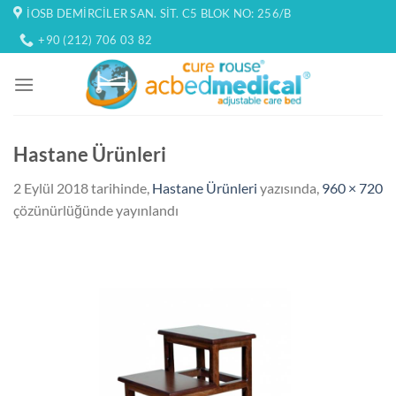
İçeriğe
İOSB DEMIRCILER SAN. SIT. C5 BLOK NO: 256/B
atla
+90 (212) 706 03 82
Hastane Ürünleri
2 Eylül 2018
tarihinde,
Hastane Ürünleri
yazısında,
960 × 720
çözünürlüğünde yayınlandı