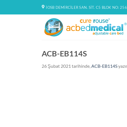
İçeriğe
İOSB DEMIRCILER SAN. SIT. C5 BLOK NO: 256
atla
ACB-EB114S
26 Şubat 2021
tarihinde,
ACB-EB114S
yazı