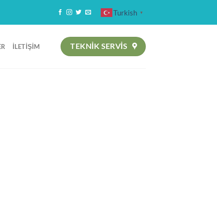
Turkish
▼
TEKNIK SERVİS
ER
İLETIŞIM