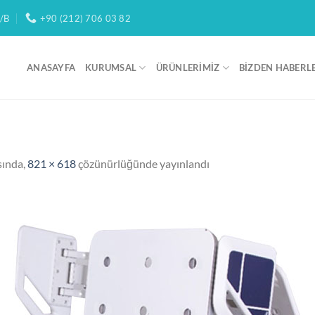
/B
+90 (212) 706 03 82
ANASAYFA
KURUMSAL
ÜRÜNLERIMIZ
BIZDEN HABERL
sında,
821 × 618
çözünürlüğünde yayınlandı