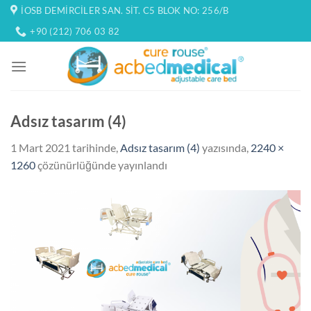
İçeriğe
İOSB DEMIRCILER SAN. SIT. C5 BLOK NO: 256/B
atla
+90 (212) 706 03 82
Adsız tasarım (4)
1 Mart 2021
tarihinde,
Adsız tasarım (4)
yazısında,
2240 ×
1260
çözünürlüğünde yayınlandı